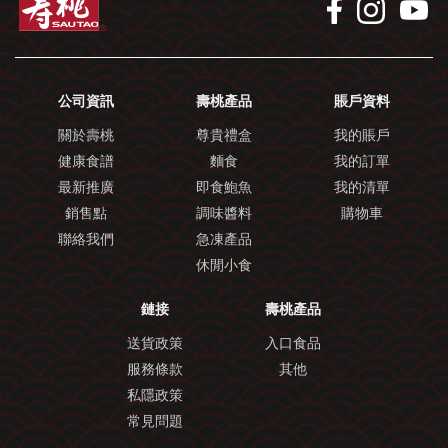
公司資訊
壽桃產品
賬戶資料
關於壽桃
尊貴禮盒
我的賬戶
健康食譜
麵食
我的訂單
最新推廣
即食鮑魚
我的清單
銷售點
調味醬料
購物車
聯絡我們
急凍產品
休閒小食
鏈接
壽桃產品
送貨政策
入口食品
服務條款
其他
私隱政策
常見問題