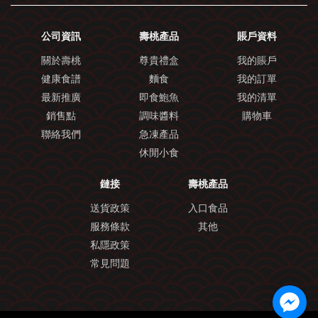
公司資訊
壽桃產品
賬戶資料
關於壽桃
尊貴禮盒
我的賬戶
健康食譜
麵食
我的訂單
最新推廣
即食鮑魚
我的清單
銷售點
調味醬料
購物車
聯絡我們
急凍產品
休閒小食
鏈接
壽桃產品
送貨政策
入口食品
服務條款
其他
私隱政策
常見問題