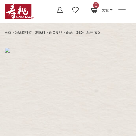
0
繁體
主頁
>
調味醬料類
>
調味料
>
進口食品
>
食品
> S&B 七味粉 支裝