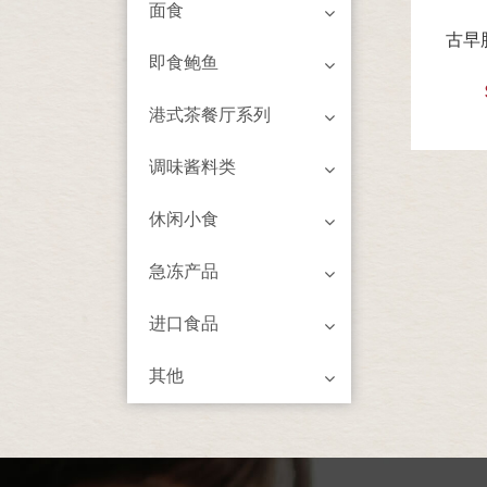
面食
古早肥
即食鲍鱼
港式茶餐厅系列
调味酱料类
休闲小食
急冻产品
进口食品
其他