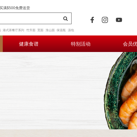
买满$500免费送货
品
港式茶餐厅系列
竹升面
宽面
淮山面
保温瓶
汤包
健康食谱
特别活动
会员