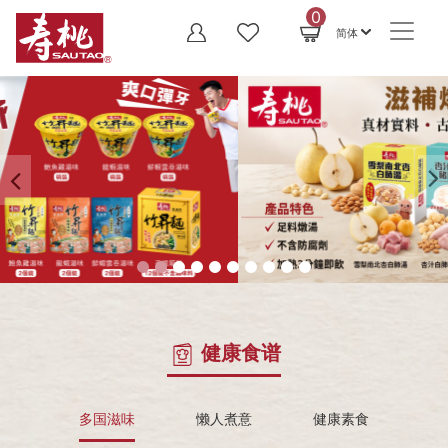
0
简体
Previous
N
健康食谱
多国滋味
懒人煮意
健康素食