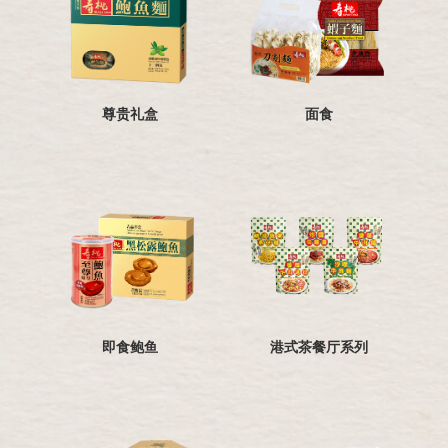
尊贵礼盒
面食
即食鲍鱼
港式茶餐厅系列