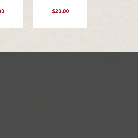
00
$20.00