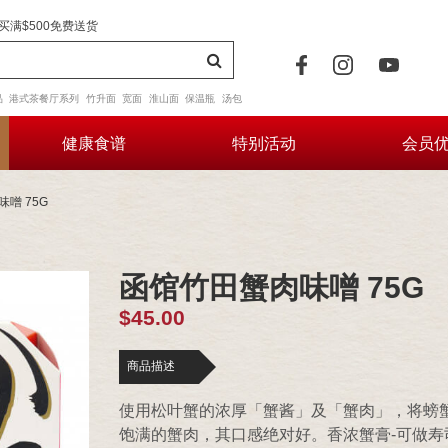
买满$500免费送货
品
港式茶餐厅系列
竹升面
宽面
淮山面
保温瓶
汤包
健康食谱
特别活动
会员
噌 75G
函馆竹田蟹肉味噌 75G
$45.00
商品描述
使用松叶蟹的浓厚「蟹酱」及「蟹肉」，将螃
饱满的蟹肉，其口感绝对好。香浓蟹膏-可做寿司