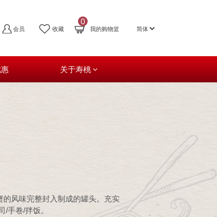
0
会员
收藏
我的购物篮
简体
优惠
关于寿桃
蟹的风味完整封入制成的罐头。充实
/手卷/拌饭。