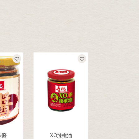
味酱
XO辣椒油