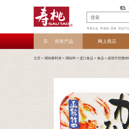
尊贵礼盒
即食面
面食
急冻产
所有产品
网上商店
主页
>
调味酱料类
>
调味料
>
进口食品
>
食品
> 函馆竹田蟹肉味