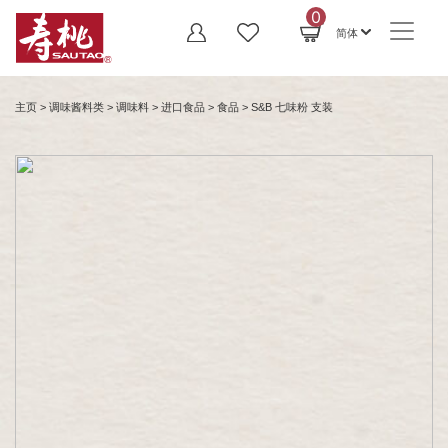
0
简体
主页
>
调味酱料类
>
调味料
>
进口食品
>
食品
> S&B 七味粉 支装